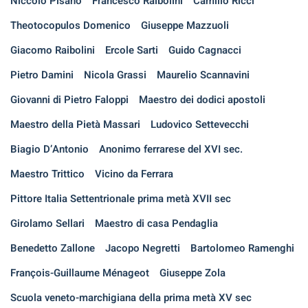
Niccolò Pisano
Francesco Raibolini
Camillo Ricci
Theotocopulos Domenico
Giuseppe Mazzuoli
Giacomo Raibolini
Ercole Sarti
Guido Cagnacci
Pietro Damini
Nicola Grassi
Maurelio Scannavini
Giovanni di Pietro Faloppi
Maestro dei dodici apostoli
Maestro della Pietà Massari
Ludovico Settevecchi
Biagio D’Antonio
Anonimo ferrarese del XVI sec.
Maestro Trittico
Vicino da Ferrara
Pittore Italia Settentrionale prima metà XVII sec
Girolamo Sellari
Maestro di casa Pendaglia
Benedetto Zallone
Jacopo Negretti
Bartolomeo Ramenghi
François-Guillaume Ménageot
Giuseppe Zola
Scuola veneto-marchigiana della prima metà XV sec