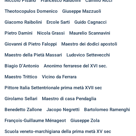
Niccolò Pisano
Francesco Raibolini
Camillo Ricci
Theotocopulos Domenico
Giuseppe Mazzuoli
Giacomo Raibolini
Ercole Sarti
Guido Cagnacci
Pietro Damini
Nicola Grassi
Maurelio Scannavini
Giovanni di Pietro Faloppi
Maestro dei dodici apostoli
Maestro della Pietà Massari
Ludovico Settevecchi
Biagio D’Antonio
Anonimo ferrarese del XVI sec.
Maestro Trittico
Vicino da Ferrara
Pittore Italia Settentrionale prima metà XVII sec
Girolamo Sellari
Maestro di casa Pendaglia
Benedetto Zallone
Jacopo Negretti
Bartolomeo Ramenghi
François-Guillaume Ménageot
Giuseppe Zola
Scuola veneto-marchigiana della prima metà XV sec