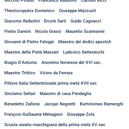
Niccolò Pisano
Francesco Raibolini
Camillo Ricci
Theotocopulos Domenico
Giuseppe Mazzuoli
Giacomo Raibolini
Ercole Sarti
Guido Cagnacci
Pietro Damini
Nicola Grassi
Maurelio Scannavini
Giovanni di Pietro Faloppi
Maestro dei dodici apostoli
Maestro della Pietà Massari
Ludovico Settevecchi
Biagio D’Antonio
Anonimo ferrarese del XVI sec.
Maestro Trittico
Vicino da Ferrara
Pittore Italia Settentrionale prima metà XVII sec
Girolamo Sellari
Maestro di casa Pendaglia
Benedetto Zallone
Jacopo Negretti
Bartolomeo Ramenghi
François-Guillaume Ménageot
Giuseppe Zola
Scuola veneto-marchigiana della prima metà XV sec