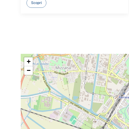
Scopri
+
−