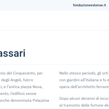
fondazioneestense.it
ssari
nnio del Cinquecento, per
Nello stesso periodo, gli ort
degli Angeli, fulcro
con giardini all’italiana e f
i, e l’antica piazza Nova,
opera dell’architetto ferrares
ento, l’edificio venne
Dopo alcuni decenni di incur
, anche denominata Palazzina
al tramonto delle fortune dei