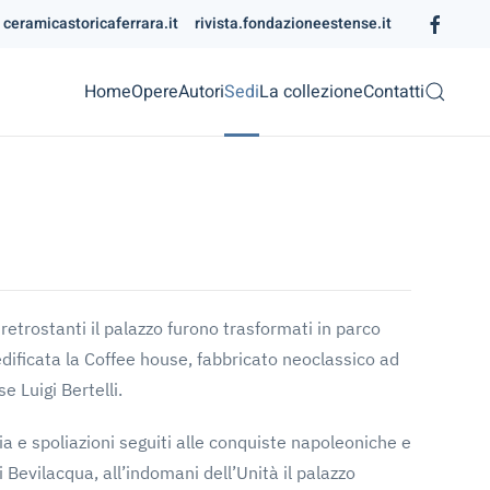
ceramicastoricaferrara.it
rivista.fondazioneestense.it
Home
Opere
Autori
Sedi
La collezione
Contatti
i retrostanti il palazzo furono trasformati in parco
u edificata la Coffee house, fabbricato neoclassico ad
e Luigi Bertelli.
ia e spoliazioni seguiti alle conquiste napoleoniche e
 Bevilacqua, all’indomani dell’Unità il palazzo