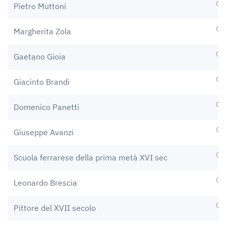
Op
Pietro Muttoni
Op
Margherita Zola
Op
Gaetano Gioia
Op
Giacinto Brandi
Op
Domenico Panetti
Op
Giuseppe Avanzi
Op
Scuola ferrarese della prima metà XVI sec
Op
Leonardo Brescia
Op
Pittore del XVII secolo