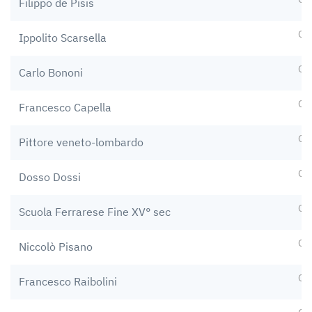
Filippo de Pisis
Op
Ippolito Scarsella
Op
Carlo Bononi
Op
Francesco Capella
Op
Pittore veneto-lombardo
Op
Dosso Dossi
Op
Scuola Ferrarese Fine XV° sec
Op
Niccolò Pisano
Op
Francesco Raibolini