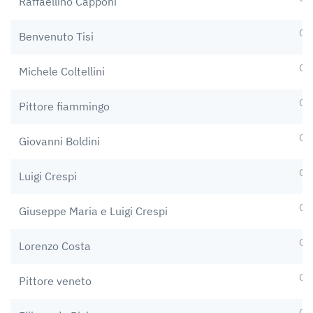
Raffaellino Capponi
Op
Benvenuto Tisi
Op
Michele Coltellini
Op
Pittore fiammingo
Op
Giovanni Boldini
Op
Luigi Crespi
Op
Giuseppe Maria e Luigi Crespi
Op
Lorenzo Costa
Op
Pittore veneto
Op