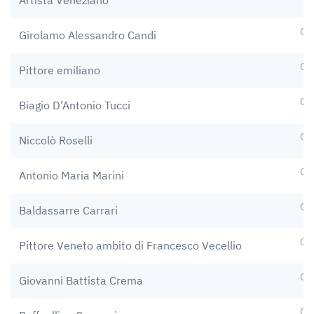
Artista Veneziano
Op
Girolamo Alessandro Candi
Op
Pittore emiliano
Op
Biagio D’Antonio Tucci
Op
Niccolò Roselli
Op
Antonio Maria Marini
Op
Baldassarre Carrari
Op
Pittore Veneto ambito di Francesco Vecellio
Op
Giovanni Battista Crema
Op