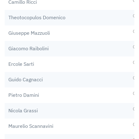
Op
Camillo Ricci
Op
Theotocopulos Domenico
Op
Giuseppe Mazzuoli
Op
Giacomo Raibolini
Op
Ercole Sarti
Op
Guido Cagnacci
Op
Pietro Damini
Op
Nicola Grassi
Op
Maurelio Scannavini