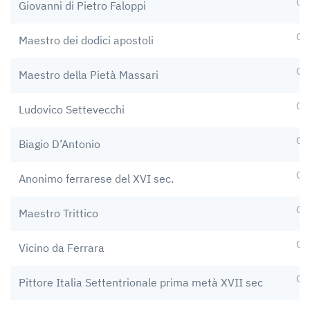
Op
Giovanni di Pietro Faloppi
Op
Maestro dei dodici apostoli
Op
Maestro della Pietà Massari
Op
Ludovico Settevecchi
Op
Biagio D’Antonio
Op
Anonimo ferrarese del XVI sec.
Op
Maestro Trittico
Op
Vicino da Ferrara
Op
Pittore Italia Settentrionale prima metà XVII sec