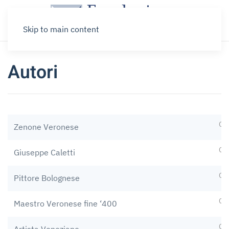
Skip to main content
Autori
Op
Zenone Veronese
Op
Giuseppe Caletti
Op
Pittore Bolognese
Op
Maestro Veronese fine ‘400
Op