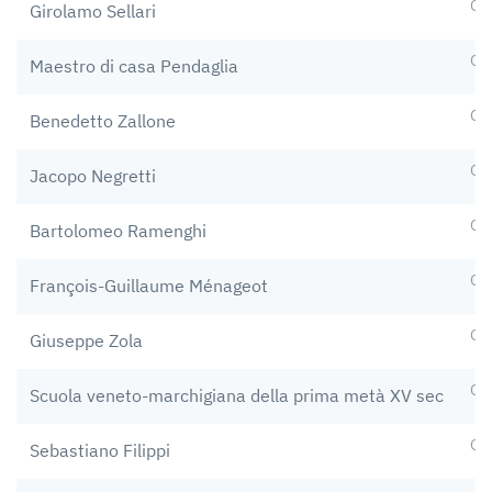
Op
Girolamo Sellari
Op
Maestro di casa Pendaglia
Op
Benedetto Zallone
Op
Jacopo Negretti
Op
Bartolomeo Ramenghi
Op
François-Guillaume Ménageot
Op
Giuseppe Zola
Op
Scuola veneto-marchigiana della prima metà XV sec
Op
Sebastiano Filippi